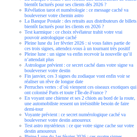
bientôt facturés pour ses clients dès 2026 ?
Révélation tarot et numérologie : ce message caché va
bouleverser votre chemin astro
La Banque Postale : des retraits aux distributeurs de billets
bientôt facturés pour les clients en 2026 ?
Test karmique : ce choix révélateur trahit votre vrai
pouvoir astrologique caché
Pleine lune du 1er février 2026 : si vous faites partie de
ces trois signes, attendez-vous à un tournant très positif
Pleine lune : un signe va enfin recevoir la nouvelle qu’il
n’attendait plus
Astrologue prévient : ce secret caché dans votre signe va
bouleverser votre destin
Fin janvier, ces 3 signes du zodiaque vont enfin voir se
réaliser un rêve de longue date
Perruches vertes : d’où viennent ces oiseaux exotiques qui
ont colonisé Paris et toute l’Île-de-France ?
En voyant une chienne et ses 2 chiots au bord de la route,
une automobiliste ressent un irrésistible besoin de faire
demi-tour
Voyante prévient : ce secret numérologique caché va
bouleverser votre destin amoureux
Test astro mystérieux : ce que votre signe cache sur votre
destin amoureux
Pleine Lune du 1er février 2026 : ces quatre signes