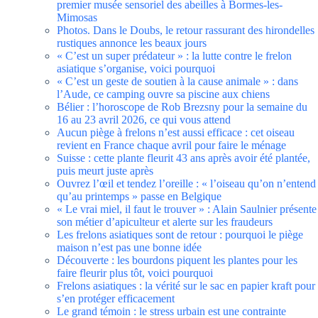
premier musée sensoriel des abeilles à Bormes-les-
Mimosas
Photos. Dans le Doubs, le retour rassurant des hirondelles
rustiques annonce les beaux jours
« C’est un super prédateur » : la lutte contre le frelon
asiatique s’organise, voici pourquoi
« C’est un geste de soutien à la cause animale » : dans
l’Aude, ce camping ouvre sa piscine aux chiens
Bélier : l’horoscope de Rob Brezsny pour la semaine du
16 au 23 avril 2026, ce qui vous attend
Aucun piège à frelons n’est aussi efficace : cet oiseau
revient en France chaque avril pour faire le ménage
Suisse : cette plante fleurit 43 ans après avoir été plantée,
puis meurt juste après
Ouvrez l’œil et tendez l’oreille : « l’oiseau qu’on n’entend
qu’au printemps » passe en Belgique
« Le vrai miel, il faut le trouver » : Alain Saulnier présente
son métier d’apiculteur et alerte sur les fraudeurs
Les frelons asiatiques sont de retour : pourquoi le piège
maison n’est pas une bonne idée
Découverte : les bourdons piquent les plantes pour les
faire fleurir plus tôt, voici pourquoi
Frelons asiatiques : la vérité sur le sac en papier kraft pour
s’en protéger efficacement
Le grand témoin : le stress urbain est une contrainte