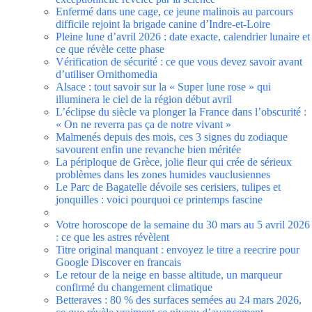
Enfermé dans une cage, ce jeune malinois au parcours
difficile rejoint la brigade canine d’Indre-et-Loire
Pleine lune d’avril 2026 : date exacte, calendrier lunaire et
ce que révèle cette phase
Vérification de sécurité : ce que vous devez savoir avant
d’utiliser Ornithomedia
Alsace : tout savoir sur la « Super lune rose » qui
illuminera le ciel de la région début avril
L’éclipse du siècle va plonger la France dans l’obscurité :
« On ne reverra pas ça de notre vivant »
Malmenés depuis des mois, ces 3 signes du zodiaque
savourent enfin une revanche bien méritée
La périploque de Grèce, jolie fleur qui crée de sérieux
problèmes dans les zones humides vauclusiennes
Le Parc de Bagatelle dévoile ses cerisiers, tulipes et
jonquilles : voici pourquoi ce printemps fascine
Votre horoscope de la semaine du 30 mars au 5 avril 2026
: ce que les astres révèlent
Titre original manquant : envoyez le titre a reecrire pour
Google Discover en francais
Le retour de la neige en basse altitude, un marqueur
confirmé du changement climatique
Betteraves : 80 % des surfaces semées au 24 mars 2026,