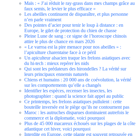
Maïs : « J’ai réduit le ray-grass dans mes champs grâce au
faux semis, le levier le plus efficace »
Les abeilles continuent de disparaître, et plus personne
n’en parle vraiment
Des pointes d’acier pour tenir le loup à distance : en
Europe, le gilet de protection du chien de chasse
Pleine Lune de sang : ce signe de l’horoscope chinois
attire le plus de chance en mars 2026
« Le varroa est la pire menace pour nos abeilles » :
l’apiculture charentaise face à ce péril
Un apiculteur alsacien traque les frelons asiatiques avec
du hi-tech : mieux repérer les nids
Qui sont les prédateurs des hirondelles ? La vérité sur
leurs principaux ennemis naturels
Chiens et humains : 20 000 ans de coévolution, la vérité
sur les comportements qu’elle a changés
Identifier les espèces, recenser les insectes, les
photographier : quand la science fait appel au public
Ce printemps, les frelons asiatiques pullulent : cette
bouteille inversée est le piège qu’ils ne contournent pas
Maroc : les autruches disparues dominaient autrefois le
commerce et la diplomatie, voici pourquoi
Plus de 45 000 macareux échoués sur les plages de la côte
atlantique cet hiver, voici pourquoi
Interdite en Europe, cette plante est souvent retrouvée en