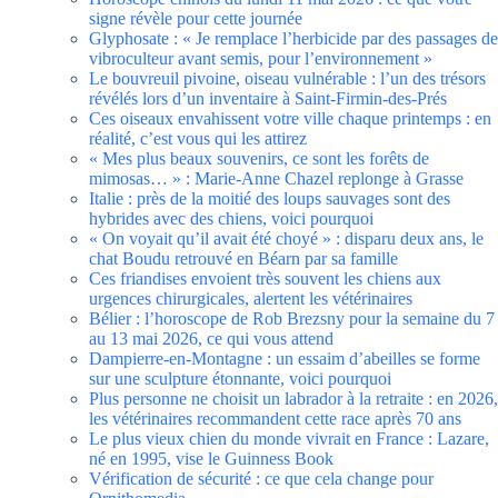
signe révèle pour cette journée
Glyphosate : « Je remplace l’herbicide par des passages de
vibroculteur avant semis, pour l’environnement »
Le bouvreuil pivoine, oiseau vulnérable : l’un des trésors
révélés lors d’un inventaire à Saint-Firmin-des-Prés
Ces oiseaux envahissent votre ville chaque printemps : en
réalité, c’est vous qui les attirez
« Mes plus beaux souvenirs, ce sont les forêts de
mimosas… » : Marie-Anne Chazel replonge à Grasse
Italie : près de la moitié des loups sauvages sont des
hybrides avec des chiens, voici pourquoi
« On voyait qu’il avait été choyé » : disparu deux ans, le
chat Boudu retrouvé en Béarn par sa famille
Ces friandises envoient très souvent les chiens aux
urgences chirurgicales, alertent les vétérinaires
Bélier : l’horoscope de Rob Brezsny pour la semaine du 7
au 13 mai 2026, ce qui vous attend
Dampierre-en-Montagne : un essaim d’abeilles se forme
sur une sculpture étonnante, voici pourquoi
Plus personne ne choisit un labrador à la retraite : en 2026,
les vétérinaires recommandent cette race après 70 ans
Le plus vieux chien du monde vivrait en France : Lazare,
né en 1995, vise le Guinness Book
Vérification de sécurité : ce que cela change pour