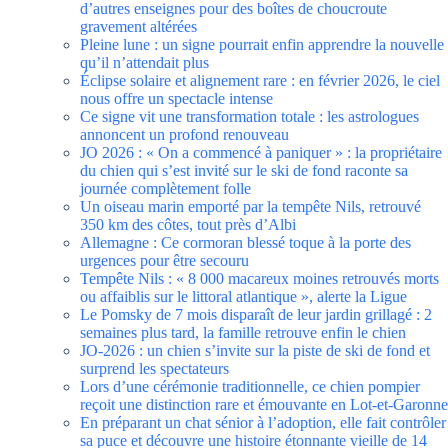
d’autres enseignes pour des boîtes de choucroute
gravement altérées
Pleine lune : un signe pourrait enfin apprendre la nouvelle
qu’il n’attendait plus
Éclipse solaire et alignement rare : en février 2026, le ciel
nous offre un spectacle intense
Ce signe vit une transformation totale : les astrologues
annoncent un profond renouveau
JO 2026 : « On a commencé à paniquer » : la propriétaire
du chien qui s’est invité sur le ski de fond raconte sa
journée complètement folle
Un oiseau marin emporté par la tempête Nils, retrouvé
350 km des côtes, tout près d’Albi
Allemagne : Ce cormoran blessé toque à la porte des
urgences pour être secouru
Tempête Nils : « 8 000 macareux moines retrouvés morts
ou affaiblis sur le littoral atlantique », alerte la Ligue
Le Pomsky de 7 mois disparaît de leur jardin grillagé : 2
semaines plus tard, la famille retrouve enfin le chien
JO-2026 : un chien s’invite sur la piste de ski de fond et
surprend les spectateurs
Lors d’une cérémonie traditionnelle, ce chien pompier
reçoit une distinction rare et émouvante en Lot-et-Garonne
En préparant un chat sénior à l’adoption, elle fait contrôler
sa puce et découvre une histoire étonnante vieille de 14