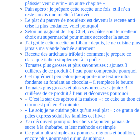
pâtissier veut ouvrir « un autre chapitre »
Pain apéro : je prépare cette recette une fois, et il n’en
reste jamais une miette à l’arrivée
Le plat du pauvre de nos aïeux est devenu la recette anti-
crise la plus tendance, voici pourquoi
Selon un gagnant de Top Chef, ces pâtes sont le meilleur
choix au supermarché pour mieux accrocher la sauce
J’ai goûté cette recette au Liban : depuis, je ne cuisine plus
jamais ma viande hachée autrement
Recette des artichauts trifolati : comment je prépare ce
classique italien simplement à la poêle
Tomates plus grosses et plus savoureuses : ajoutez 3
cuillères de ce produit à l’eau pour comprendre pourquoi
Cet ingrédient peu calorique apporte une texture ultra
fondante au fondant au chocolat – il remplace le beurre
Tomates plus grosses et plus savoureuses : ajoutez 3
cuillères de ce produit à l’eau et découvrez pourquoi
« C’est la star des apéros à la maison » : ce cake au thon et
citron est prêt en 35 minutes
« Le soir, je ne cuisine plus qu’un seul plat » : ce gratin de
pâtes express séduit les familles cet hiver
J’ai découvert pourquoi les chefs n’ajoutent jamais de
sucre à la rhubarbe, et leur méthode est simple
Ce gratin ultra simple aux pommes, oignons et bouillon,
encore plus gourmand qu’un dauphinois