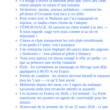
Ce refuge a trouvé la méthode pour que 100% des chats
soient adoptés en moins d’une semaine
Sécheresse, quotas, oiseaux prédateurs : comment les
pêcheurs d’Occitanie font face à ces défis
Pour rester avec le Malinois qui l’accompagnait en
mission, ce maître-chien choisit de l’adopter
TÉMOIGNAGE. Ils sauvent un chien tombé à la mer : «
Il nous regarde, nage vers nous comme si sa vie en
dépendait »
Chiens et chats transportent les vers plats envahissants
d’un jardin à l’autre, voici pourquoi
Une entreprise russe implante des puces dans des pigeons
« biodrones » : tout animal se pilote à distance
Vous avez aperçu cet oiseau orangé à crête au jardin : ce
que sa présence rare révèle vraiment
Œufs : les exemptions au marquage en élevage sont déjà
appliquées à 90-95 % en France
Permis de conduire : les seniors devront bientôt le repasser
tous les 5 ans — ce qu’il faut savoir
Malmenés depuis des mois, ces 3 signes du zodiaque
savourent enfin leur revanche méritée et assumée
Les facteurs en France en 2026, c’est terminé : La Poste
transforme ses postiers en agents de convivialité pour les
séniors
Horoscope de la semaine du 16 au 22 mars 2026 : ce que