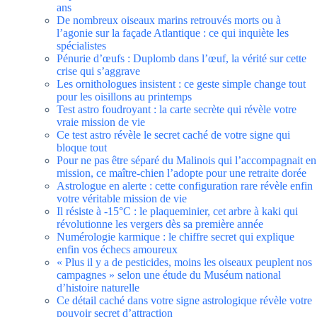
ans
De nombreux oiseaux marins retrouvés morts ou à
l’agonie sur la façade Atlantique : ce qui inquiète les
spécialistes
Pénurie d’œufs : Duplomb dans l’œuf, la vérité sur cette
crise qui s’aggrave
Les ornithologues insistent : ce geste simple change tout
pour les oisillons au printemps
Test astro foudroyant : la carte secrète qui révèle votre
vraie mission de vie
Ce test astro révèle le secret caché de votre signe qui
bloque tout
Pour ne pas être séparé du Malinois qui l’accompagnait en
mission, ce maître-chien l’adopte pour une retraite dorée
Astrologue en alerte : cette configuration rare révèle enfin
votre véritable mission de vie
Il résiste à -15°C : le plaqueminier, cet arbre à kaki qui
révolutionne les vergers dès sa première année
Numérologie karmique : le chiffre secret qui explique
enfin vos échecs amoureux
« Plus il y a de pesticides, moins les oiseaux peuplent nos
campagnes » selon une étude du Muséum national
d’histoire naturelle
Ce détail caché dans votre signe astrologique révèle votre
pouvoir secret d’attraction