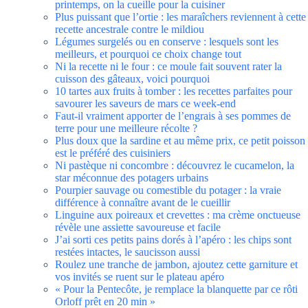
printemps, on la cueille pour la cuisiner
Plus puissant que l’ortie : les maraîchers reviennent à cette
recette ancestrale contre le mildiou
Légumes surgelés ou en conserve : lesquels sont les
meilleurs, et pourquoi ce choix change tout
Ni la recette ni le four : ce moule fait souvent rater la
cuisson des gâteaux, voici pourquoi
10 tartes aux fruits à tomber : les recettes parfaites pour
savourer les saveurs de mars ce week-end
Faut-il vraiment apporter de l’engrais à ses pommes de
terre pour une meilleure récolte ?
Plus doux que la sardine et au même prix, ce petit poisson
est le préféré des cuisiniers
Ni pastèque ni concombre : découvrez le cucamelon, la
star méconnue des potagers urbains
Pourpier sauvage ou comestible du potager : la vraie
différence à connaître avant de le cueillir
Linguine aux poireaux et crevettes : ma crème onctueuse
révèle une assiette savoureuse et facile
J’ai sorti ces petits pains dorés à l’apéro : les chips sont
restées intactes, le saucisson aussi
Roulez une tranche de jambon, ajoutez cette garniture et
vos invités se ruent sur le plateau apéro
« Pour la Pentecôte, je remplace la blanquette par ce rôti
Orloff prêt en 20 min »