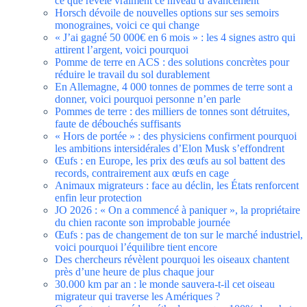
ce que révèle vraiment ce niveau d’avancement
Horsch dévoile de nouvelles options sur ses semoirs
monograines, voici ce qui change
« J’ai gagné 50 000€ en 6 mois » : les 4 signes astro qui
attirent l’argent, voici pourquoi
Pomme de terre en ACS : des solutions concrètes pour
réduire le travail du sol durablement
En Allemagne, 4 000 tonnes de pommes de terre sont a
donner, voici pourquoi personne n’en parle
Pommes de terre : des milliers de tonnes sont détruites,
faute de débouchés suffisants
« Hors de portée » : des physiciens confirment pourquoi
les ambitions intersidérales d’Elon Musk s’effondrent
Œufs : en Europe, les prix des œufs au sol battent des
records, contrairement aux œufs en cage
Animaux migrateurs : face au déclin, les États renforcent
enfin leur protection
JO 2026 : « On a commencé à paniquer », la propriétaire
du chien raconte son improbable journée
Œufs : pas de changement de ton sur le marché industriel,
voici pourquoi l’équilibre tient encore
Des chercheurs révèlent pourquoi les oiseaux chantent
près d’une heure de plus chaque jour
30.000 km par an : le monde sauvera-t-il cet oiseau
migrateur qui traverse les Amériques ?