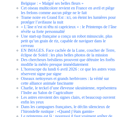
Belgique : « Malgré ses belles fleurs »
Cet oiseau multicolore revient en France en avril et piège
les frelons comme aucun piège ne le fait
Trame noire en Grand Est : ici, on éteint les lumières pour
protéger l’avifaune la nuit
« L’âne n’est ni têtu ni capricieux » : le Printemps de l’âne
révèle sa forte personnalité
Une start-up française a conçu un robot minuscule, plus
petit qu’un grain de riz, capable de naviguer dans le
cerveau
EN IMAGES. Face cachée de la Lune, coucher de Terre,
éclipse de Soleil : les plus belles photos de la mission
Des chercheurs brésiliens prouvent que détruire les forêts
modifie la météo presque immédiatement
L’horoscope du lundi 6 avril 2026 : ce que les astres vous
réservent signe par signe
Oiseaux nettoyeurs et grands herbivores : la vérité sur
cette alliance animale fascinante
Charlie, le teckel d’une éleveuse ukrainienne, représentera
l’Indre au Salon de l’agriculture
Les astres envoient des signes clairs, et beaucoup ouvrent
enfin les yeux
Dans les campagnes françaises, le déclin silencieux de
l’hirondelle rustique : «Quand j’étais gamin»
Le printemps est là : pourquoi il faut vraiment arrêter de