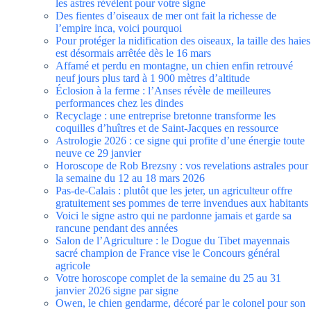
les astres révèlent pour votre signe
Des fientes d’oiseaux de mer ont fait la richesse de
l’empire inca, voici pourquoi
Pour protéger la nidification des oiseaux, la taille des haies
est désormais arrêtée dès le 16 mars
Affamé et perdu en montagne, un chien enfin retrouvé
neuf jours plus tard à 1 900 mètres d’altitude
Éclosion à la ferme : l’Anses révèle de meilleures
performances chez les dindes
Recyclage : une entreprise bretonne transforme les
coquilles d’huîtres et de Saint-Jacques en ressource
Astrologie 2026 : ce signe qui profite d’une énergie toute
neuve ce 29 janvier
Horoscope de Rob Brezsny : vos revelations astrales pour
la semaine du 12 au 18 mars 2026
Pas-de-Calais : plutôt que les jeter, un agriculteur offre
gratuitement ses pommes de terre invendues aux habitants
Voici le signe astro qui ne pardonne jamais et garde sa
rancune pendant des années
Salon de l’Agriculture : le Dogue du Tibet mayennais
sacré champion de France vise le Concours général
agricole
Votre horoscope complet de la semaine du 25 au 31
janvier 2026 signe par signe
Owen, le chien gendarme, décoré par le colonel pour son