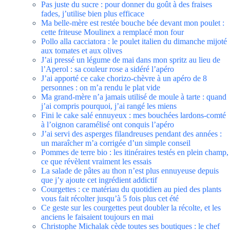
Pas juste du sucre : pour donner du goût à des fraises
fades, j’utilise bien plus efficace
Ma belle-mère est restée bouche bée devant mon poulet :
cette friteuse Moulinex a remplacé mon four
Pollo alla cacciatora : le poulet italien du dimanche mijoté
aux tomates et aux olives
J’ai pressé un légume de mai dans mon spritz au lieu de
l’Aperol : sa couleur rose a sidéré l’apéro
J’ai apporté ce cake chorizo-chèvre à un apéro de 8
personnes : on m’a rendu le plat vide
Ma grand-mère n’a jamais utilisé de moule à tarte : quand
j’ai compris pourquoi, j’ai rangé les miens
Fini le cake salé ennuyeux : mes bouchées lardons-comté
à l’oignon caramélisé ont conquis l’apéro
J’ai servi des asperges filandreuses pendant des années :
un maraîcher m’a corrigée d’un simple conseil
Pommes de terre bio : les itinéraires testés en plein champ,
ce que révèlent vraiment les essais
La salade de pâtes au thon n’est plus ennuyeuse depuis
que j’y ajoute cet ingrédient addictif
Courgettes : ce matériau du quotidien au pied des plants
vous fait récolter jusqu’à 5 fois plus cet été
Ce geste sur les courgettes peut doubler la récolte, et les
anciens le faisaient toujours en mai
Christophe Michalak cède toutes ses boutiques : le chef