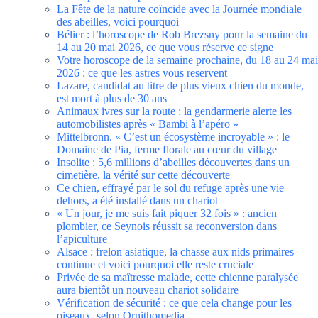
La Fête de la nature coïncide avec la Journée mondiale
des abeilles, voici pourquoi
Bélier : l’horoscope de Rob Brezsny pour la semaine du
14 au 20 mai 2026, ce que vous réserve ce signe
Votre horoscope de la semaine prochaine, du 18 au 24 mai
2026 : ce que les astres vous reservent
Lazare, candidat au titre de plus vieux chien du monde,
est mort à plus de 30 ans
Animaux ivres sur la route : la gendarmerie alerte les
automobilistes après « Bambi à l’apéro »
Mittelbronn. « C’est un écosystème incroyable » : le
Domaine de Pia, ferme florale au cœur du village
Insolite : 5,6 millions d’abeilles découvertes dans un
cimetière, la vérité sur cette découverte
Ce chien, effrayé par le sol du refuge après une vie
dehors, a été installé dans un chariot
« Un jour, je me suis fait piquer 32 fois » : ancien
plombier, ce Seynois réussit sa reconversion dans
l’apiculture
Alsace : frelon asiatique, la chasse aux nids primaires
continue et voici pourquoi elle reste cruciale
Privée de sa maîtresse malade, cette chienne paralysée
aura bientôt un nouveau chariot solidaire
Vérification de sécurité : ce que cela change pour les
oiseaux, selon Ornithomedia