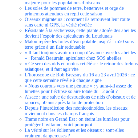
majeure pour les populations d’oiseaux
Les soles de pommes de terre, betteraves et orge de
printemps attendues en repli cette saison
Oiseaux migrateurs : comment ils retrouvent leur route
sans carte ni GPS, la vérité révélée
Résistante à la sécheresse, cette plante adorée des abeilles
devient l’espoir des apiculteurs du Loudunais
Malou repère les fuites d’eau potable jusqu’à 1m50 sous
terre grâce à un flair redoutable
« Il faut toujours avoir un coup d’avance avec les abeilles
» : Renald Beaurain, apiculteur chez SOS abeilles
« Ce sera des nids en moins cet été » : le retour des frelons
asiatiques, et il faut agir vite
L’horoscope de Rob Brezsny du 16 au 23 avril 2026 : ce
que cette semaine révèle à chaque signe
« Nous courons vers une pénurie » : y aura-t-il assez de
lunettes pour l’éclipse solaire totale du 12 août ?
Alsace : une salve de destructions de nids d’oiseaux et de
rapaces, 50 ans après la loi de protection
Depuis l’interdiction des néonicotinoïdes, les oiseaux
reviennent dans les champs français
Trame noire en Grand Est : on éteint les lumières pour
protéger l’avifaune, voici pourquoi
La vérité sur les éoliennes et les oiseaux : sont-elles
vraiment dangereuses ?