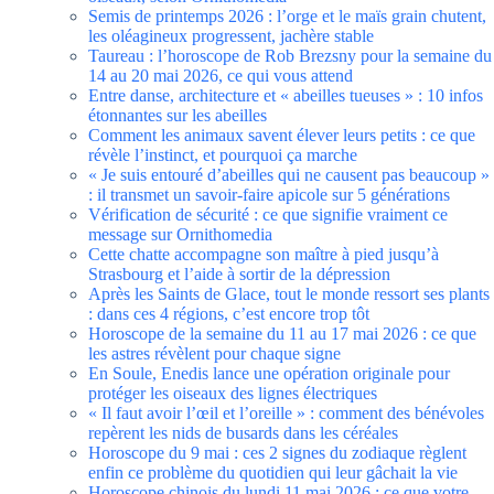
Semis de printemps 2026 : l’orge et le maïs grain chutent,
les oléagineux progressent, jachère stable
Taureau : l’horoscope de Rob Brezsny pour la semaine du
14 au 20 mai 2026, ce qui vous attend
Entre danse, architecture et « abeilles tueuses » : 10 infos
étonnantes sur les abeilles
Comment les animaux savent élever leurs petits : ce que
révèle l’instinct, et pourquoi ça marche
« Je suis entouré d’abeilles qui ne causent pas beaucoup »
: il transmet un savoir-faire apicole sur 5 générations
Vérification de sécurité : ce que signifie vraiment ce
message sur Ornithomedia
Cette chatte accompagne son maître à pied jusqu’à
Strasbourg et l’aide à sortir de la dépression
Après les Saints de Glace, tout le monde ressort ses plants
: dans ces 4 régions, c’est encore trop tôt
Horoscope de la semaine du 11 au 17 mai 2026 : ce que
les astres révèlent pour chaque signe
En Soule, Enedis lance une opération originale pour
protéger les oiseaux des lignes électriques
« Il faut avoir l’œil et l’oreille » : comment des bénévoles
repèrent les nids de busards dans les céréales
Horoscope du 9 mai : ces 2 signes du zodiaque règlent
enfin ce problème du quotidien qui leur gâchait la vie
Horoscope chinois du lundi 11 mai 2026 : ce que votre