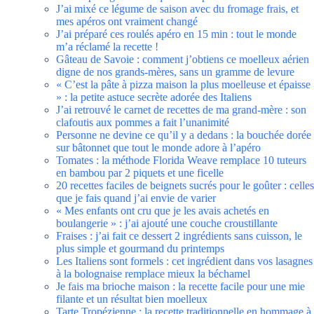
J’ai mixé ce légume de saison avec du fromage frais, et
mes apéros ont vraiment changé
J’ai préparé ces roulés apéro en 15 min : tout le monde
m’a réclamé la recette !
Gâteau de Savoie : comment j’obtiens ce moelleux aérien
digne de nos grands-mères, sans un gramme de levure
« C’est la pâte à pizza maison la plus moelleuse et épaisse
» : la petite astuce secrète adorée des Italiens
J’ai retrouvé le carnet de recettes de ma grand-mère : son
clafoutis aux pommes a fait l’unanimité
Personne ne devine ce qu’il y a dedans : la bouchée dorée
sur bâtonnet que tout le monde adore à l’apéro
Tomates : la méthode Florida Weave remplace 10 tuteurs
en bambou par 2 piquets et une ficelle
20 recettes faciles de beignets sucrés pour le goûter : celles
que je fais quand j’ai envie de varier
« Mes enfants ont cru que je les avais achetés en
boulangerie » : j’ai ajouté une couche croustillante
Fraises : j’ai fait ce dessert 2 ingrédients sans cuisson, le
plus simple et gourmand du printemps
Les Italiens sont formels : cet ingrédient dans vos lasagnes
à la bolognaise remplace mieux la béchamel
Je fais ma brioche maison : la recette facile pour une mie
filante et un résultat bien moelleux
Tarte Tropézienne : la recette traditionnelle en hommage à