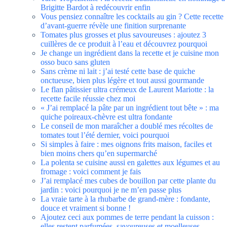
Brigitte Bardot à redécouvrir enfin
Vous pensiez connaître les cocktails au gin ? Cette recette
d’avant-guerre révèle une finition surprenante
Tomates plus grosses et plus savoureuses : ajoutez 3
cuillères de ce produit à l’eau et découvrez pourquoi
Je change un ingrédient dans la recette et je cuisine mon
osso buco sans gluten
Sans crème ni lait : j’ai testé cette base de quiche
onctueuse, bien plus légère et tout aussi gourmande
Le flan pâtissier ultra crémeux de Laurent Mariotte : la
recette facile réussie chez moi
« J’ai remplacé la pâte par un ingrédient tout bête » : ma
quiche poireaux-chèvre est ultra fondante
Le conseil de mon maraîcher a doublé mes récoltes de
tomates tout l’été dernier, voici pourquoi
Si simples à faire : mes oignons frits maison, faciles et
bien moins chers qu’en supermarché
La polenta se cuisine aussi en galettes aux légumes et au
fromage : voici comment je fais
J’ai remplacé mes cubes de bouillon par cette plante du
jardin : voici pourquoi je ne m’en passe plus
La vraie tarte à la rhubarbe de grand-mère : fondante,
douce et vraiment si bonne !
Ajoutez ceci aux pommes de terre pendant la cuisson :
elles restent parfumées, savoureuses et moelleuses