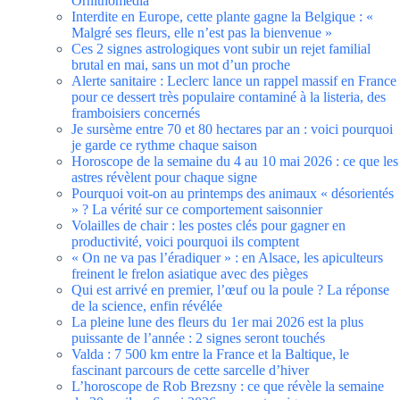
Ornithomedia
Interdite en Europe, cette plante gagne la Belgique : «
Malgré ses fleurs, elle n’est pas la bienvenue »
Ces 2 signes astrologiques vont subir un rejet familial
brutal en mai, sans un mot d’un proche
Alerte sanitaire : Leclerc lance un rappel massif en France
pour ce dessert très populaire contaminé à la listeria, des
framboisiers concernés
Je sursème entre 70 et 80 hectares par an : voici pourquoi
je garde ce rythme chaque saison
Horoscope de la semaine du 4 au 10 mai 2026 : ce que les
astres révèlent pour chaque signe
Pourquoi voit-on au printemps des animaux « désorientés
» ? La vérité sur ce comportement saisonnier
Volailles de chair : les postes clés pour gagner en
productivité, voici pourquoi ils comptent
« On ne va pas l’éradiquer » : en Alsace, les apiculteurs
freinent le frelon asiatique avec des pièges
Qui est arrivé en premier, l’œuf ou la poule ? La réponse
de la science, enfin révélée
La pleine lune des fleurs du 1er mai 2026 est la plus
puissante de l’année : 2 signes seront touchés
Valda : 7 500 km entre la France et la Baltique, le
fascinant parcours de cette sarcelle d’hiver
L’horoscope de Rob Brezsny : ce que révèle la semaine