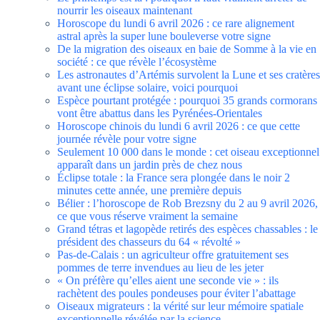
nourrir les oiseaux maintenant
Horoscope du lundi 6 avril 2026 : ce rare alignement
astral après la super lune bouleverse votre signe
De la migration des oiseaux en baie de Somme à la vie en
société : ce que révèle l’écosystème
Les astronautes d’Artémis survolent la Lune et ses cratères
avant une éclipse solaire, voici pourquoi
Espèce pourtant protégée : pourquoi 35 grands cormorans
vont être abattus dans les Pyrénées-Orientales
Horoscope chinois du lundi 6 avril 2026 : ce que cette
journée révèle pour votre signe
Seulement 10 000 dans le monde : cet oiseau exceptionnel
apparaît dans un jardin près de chez nous
Éclipse totale : la France sera plongée dans le noir 2
minutes cette année, une première depuis
Bélier : l’horoscope de Rob Brezsny du 2 au 9 avril 2026,
ce que vous réserve vraiment la semaine
Grand tétras et lagopède retirés des espèces chassables : le
président des chasseurs du 64 « révolté »
Pas-de-Calais : un agriculteur offre gratuitement ses
pommes de terre invendues au lieu de les jeter
« On préfère qu’elles aient une seconde vie » : ils
rachètent des poules pondeuses pour éviter l’abattage
Oiseaux migrateurs : la vérité sur leur mémoire spatiale
exceptionnelle révélée par la science