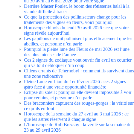
du 30 avril au 6 mai 2026 pour votre signe
Derrière Master Poulet, le boom des rôtisseries halal à la
viande difficile à tracer
Ce que la protection des pollinisateurs change pour les
traitements des vignes en fleurs, voici pourquoi
Horoscope chinois du jeudi 30 avril 2026 : ce que votre
signe révèle aujourd’hui
Les papillons de nuit pollinisent plus efficacement que les
abeilles, et personne n’en parle
Pourquoi la pleine lune des Fleurs de mai 2026 est l’une
des plus intenses de l’année
Ces 2 signes du zodiaque vont ouvrir fin avril un courrier
qui va tout débloquer d’un coup
Chiens errants de Tchernobyl : comment ils survivent dans
une zone radioactive
Pleine Lune en Lion du 1er février 2026 : ces 2 signes
astro face à une vraie opportunité financière
Éclipse du soleil : pourquoi elle devient impossible à voir
pour certains, et personne n’en parle
Des braconniers capturent des rouges-gorges : la vérité sur
ce qu’ils en font
Horoscope de la semaine du 27 avril au 3 mai 2026 : ce
que les astres réservent à chaque signe
L’horoscope de Rob Brezsny : la vérité sur la semaine du
23 au 29 avril 2026