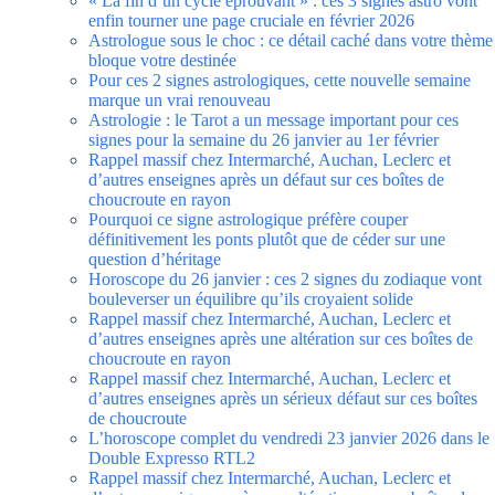
« La fin d’un cycle éprouvant » : ces 3 signes astro vont
enfin tourner une page cruciale en février 2026
Astrologue sous le choc : ce détail caché dans votre thème
bloque votre destinée
Pour ces 2 signes astrologiques, cette nouvelle semaine
marque un vrai renouveau
Astrologie : le Tarot a un message important pour ces
signes pour la semaine du 26 janvier au 1er février
Rappel massif chez Intermarché, Auchan, Leclerc et
d’autres enseignes après un défaut sur ces boîtes de
choucroute en rayon
Pourquoi ce signe astrologique préfère couper
définitivement les ponts plutôt que de céder sur une
question d’héritage
Horoscope du 26 janvier : ces 2 signes du zodiaque vont
bouleverser un équilibre qu’ils croyaient solide
Rappel massif chez Intermarché, Auchan, Leclerc et
d’autres enseignes après une altération sur ces boîtes de
choucroute en rayon
Rappel massif chez Intermarché, Auchan, Leclerc et
d’autres enseignes après un sérieux défaut sur ces boîtes
de choucroute
L’horoscope complet du vendredi 23 janvier 2026 dans le
Double Expresso RTL2
Rappel massif chez Intermarché, Auchan, Leclerc et