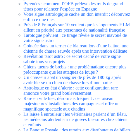
Pyrénées : comment l’OFB prélève des œufs de grand
tétras pour relancer l’espèce en Espagne
Votre signe astrologique cache un don interdit : découvrez
enfin ce que c’est
Près de 8 Français sur 10 veulent que les logements HLM
aillent en priorité aux personnes de nationalité française
Tarologue prévient : ce tirage révèle le secret inavoué de
votre signe astro
Coincée dans un terrier de blaireau lors d’une battue, une
chienne de chasse sauvée après une intervention délicate
Révélation tarot-astro : ce secret caché de votre signe
sabote tous vos projets
Chiens tueurs de brebis : une problématique encore plus
préoccupante que les attaques de loups ?
Un chasseur abat un sanglier de près de 180 kg après
avoir blessé un chien de chasse lors d’une partie
Astrologue en état d’alerte : cette configuration rare
annonce votre grand bouleversement
Rare en ville hier, désormais fréquent : cet oiseau
majestueux s’installe hors des campagnes et offre un
magnifique spectacle aux citadins
La laisse à enrouleur : les vétérinaires parlent d’un fléau,
les médecins alertent sur de graves blessures chez chiens
et enfants
La Banque Postale : des retraits aux distributeurs de billets