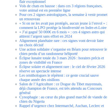
flair exceptionnel
Vols de chats en hausse : dans ces 3 régions françaises,
votre animal est en première ligne
Pour ces 2 signes astrologiques, la semaine à venir promet
un renouveau
« Si on ne les avait pas protégés, aucun jeune à l’envol » :
comment la LPO protège la biodiversité en Indre-et-Loire
« J’ai gagné 50 000€ en 6 mois » : ces 4 signes astro qui
attirent l’argent sans effort en 2024
Alignement planétaire rare : ces signes vont devoir faire
un choix décisif
Une action solidaire s’organise en Béarn pour retrouver le
chien perdu d’un randonneur héliporté
Éclipse lunaire totale du 3 mars 2026 : horaires précis et
zones de visibilité en France
Éclipse solaire et alignement rare : le ciel de février 2026
réserve un spectacle intense
Les ornithologues le répètent : ce geste crucial sauve
chaque année des oisillons
Salon de l’Agriculture : ce Dogue du Tibet mayennais,
déjà champion de France, est très attendu au Concours
général
Cynophagie : au cœur du plus grand marché de viande de
chien du Nigeria
Rappel d’urgence chez Intermarché, Auchan, Leclerc et