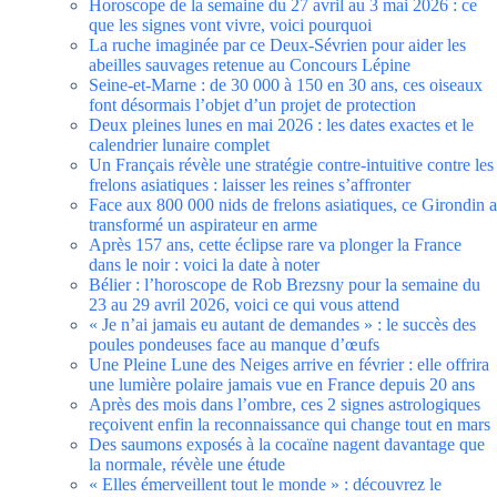
Horoscope de la semaine du 27 avril au 3 mai 2026 : ce
que les signes vont vivre, voici pourquoi
La ruche imaginée par ce Deux-Sévrien pour aider les
abeilles sauvages retenue au Concours Lépine
Seine-et-Marne : de 30 000 à 150 en 30 ans, ces oiseaux
font désormais l’objet d’un projet de protection
Deux pleines lunes en mai 2026 : les dates exactes et le
calendrier lunaire complet
Un Français révèle une stratégie contre-intuitive contre les
frelons asiatiques : laisser les reines s’affronter
Face aux 800 000 nids de frelons asiatiques, ce Girondin a
transformé un aspirateur en arme
Après 157 ans, cette éclipse rare va plonger la France
dans le noir : voici la date à noter
Bélier : l’horoscope de Rob Brezsny pour la semaine du
23 au 29 avril 2026, voici ce qui vous attend
« Je n’ai jamais eu autant de demandes » : le succès des
poules pondeuses face au manque d’œufs
Une Pleine Lune des Neiges arrive en février : elle offrira
une lumière polaire jamais vue en France depuis 20 ans
Après des mois dans l’ombre, ces 2 signes astrologiques
reçoivent enfin la reconnaissance qui change tout en mars
Des saumons exposés à la cocaïne nagent davantage que
la normale, révèle une étude
« Elles émerveillent tout le monde » : découvrez le