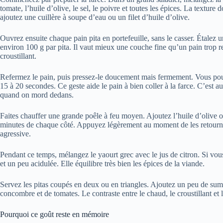
tomate, l’huile d’olive, le sel, le poivre et toutes les épices. La texture 
ajoutez une cuillère à soupe d’eau ou un filet d’huile d’olive.
Ouvrez ensuite chaque pain pita en portefeuille, sans le casser. Étalez un
environ 100 g par pita. Il vaut mieux une couche fine qu’un pain trop r
croustillant.
Refermez le pain, puis pressez-le doucement mais fermement. Vous po
15 à 20 secondes. Ce geste aide le pain à bien coller à la farce. C’est au
quand on mord dedans.
Faites chauffer une grande poêle à feu moyen. Ajoutez l’huile d’olive ou 
minutes de chaque côté. Appuyez légèrement au moment de les retourne
agressive.
Pendant ce temps, mélangez le yaourt grec avec le jus de citron. Si vous
et un peu acidulée. Elle équilibre très bien les épices de la viande.
Servez les pitas coupés en deux ou en triangles. Ajoutez un peu de suma
concombre et de tomates. Le contraste entre le chaud, le croustillant et le
Pourquoi ce goût reste en mémoire