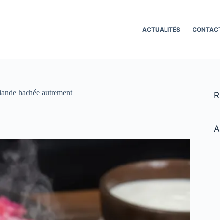
ACTUALITÉS
CONTAC
 viande hachée autrement
R
A