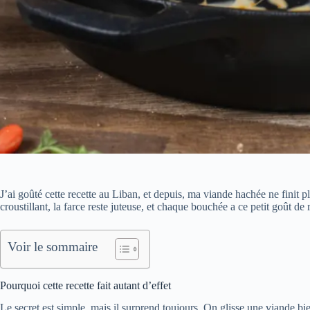
J’ai goûté cette recette au Liban, et depuis, ma viande hachée ne finit 
croustillant, la farce reste juteuse, et chaque bouchée a ce petit goût de
Voir le sommaire
Pourquoi cette recette fait autant d’effet
Le secret est simple, mais il surprend toujours. On glisse une viande bien