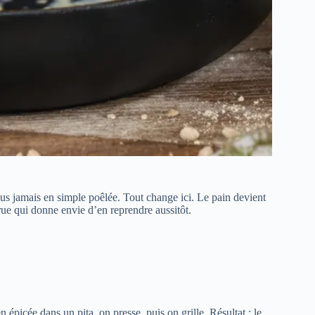
plus jamais en simple poêlée. Tout change ici. Le pain devient
 rue qui donne envie d’en reprendre aussitôt.
 épicée dans un pita, on presse, puis on grille. Résultat : le