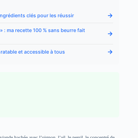
→
ingrédients clés pour les réussir
 : ma recette 100 % sans beurre fait
→
→
nratable et accessible à tous
ande hachée avec l’oignon, l’ail, le persil, le concentré de