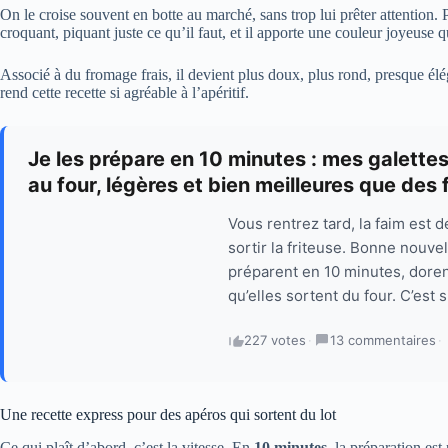
On le croise souvent en botte au marché, sans trop lui prêter attention. Po
croquant, piquant juste ce qu’il faut, et il apporte une couleur joyeuse 
Associé à du fromage frais, il devient plus doux, plus rond, presque élég
rend cette recette si agréable à l’apéritif.
Je les prépare en 10 minutes : mes galette
au four, légères et bien meilleures que des f
Vous rentrez tard, la faim est 
sortir la friteuse. Bonne nouve
préparent en 10 minutes, doren
qu’elles sortent du four. C’est 
227 votes
·
13 commentaires
·
Une recette express pour des apéros qui sortent du lot
Ce qui plaît d’abord, c’est la vitesse. En
10 minutes
, la préparation es