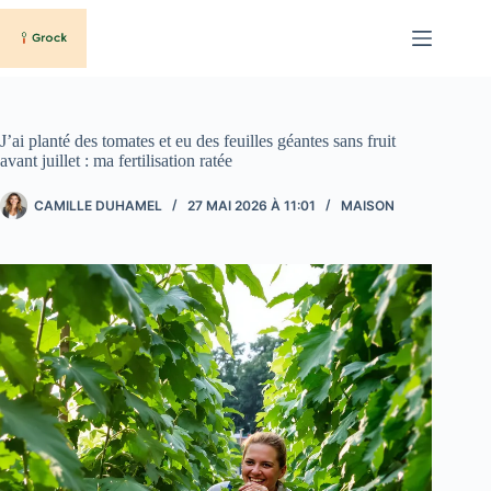
Passer
au
contenu
J’ai planté des tomates et eu des feuilles géantes sans fruit
avant juillet : ma fertilisation ratée
CAMILLE DUHAMEL
27 MAI 2026 À 11:01
MAISON