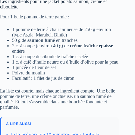
Les ingrédients pour une jacket potato saumon, crème et
ciboulette
Pour 1 belle pomme de terre garnie :
1 pomme de terre à chair farineuse de 250 g environ
(type Agria, Marabel, Bintje)
50 g de
saumon fumé
en tranches
2 c. à soupe (environ 40 g) de
crème fraîche épaisse
entière
1 c. à soupe de ciboulette fraîche ciselée
1 c. à café d’huile neutre ou d’huile d’olive pour la peau
1 pincée de fleur de sel
Poivre du moulin
Facultatif : 1 filet de jus de citron
La liste est courte, mais chaque ingrédient compte. Une belle
pomme de terre, une crème onctueuse, un saumon fumé de
qualité. Et tout s’assemble dans une bouchée fondante et
parfumée.
A LIRE AUSSI
« Je la prépare en 10 minutes pour toute la