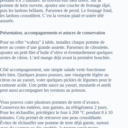
pendant 4 à 5 minutes. Ils doivent être bien dorés. Sur la
pomme de terre ouverte, ajoutez une couche de fromage râpé,
puis les lardons brûlants. Parsemez de persil. Le fromage fond,
les lardons croustillent. C’est la version plaid et soirée télé
assurée.
Présentation, accompagnements et astuces de conservation
Pour un effet “wahou” à table, installez chaque pomme de
terre au centre d’une grande assiette. Parsemez de ciboulette,
ajoutez un petit filet d’huile d’olive et éventuellement quelques
zestes de citron. L’œil mange déjà avant la première bouchée.
Côté accompagnement, une simple salade verte fonctionne
très bien. Quelques jeunes pousses, une vinaigrette légère au
citron ou au yaourt, voire quelques pickles de légumes pour le
contraste acide. Une petite sauce au yaourt, moutarde et aneth
peut aussi accompagner les versions au poisson.
Vous pouvez cuire plusieurs pommes de terre d’avance.
Conservez-les entières, non garnies, au réfrigérateur 2 jours.
Pour les réchauffer, privilégiez le four à 200 °C pendant 8 à 10
minutes. Cela permet de retrouver une peau croustillante.
Évitez de réchauffer une pomme de terre déjà garnie, surtout
avec du saumon ou des crudités, la texture serait moins