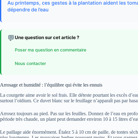
Au printemps, ces gestes à la plantation aident les tom
dépendre de l’eau
💬
Une question sur cet article ?
Poser ma question en commentaire
Nous contacter
Arrosage et humidité : l’équilibre qui évite les ennuis
La courgette aime avoir le sol frais. Elle déteste pourtant les excès d’eau
surtout l’oïdium. Ce duvet blanc sur le feuillage n’apparaît pas par hasa
Arrosez toujours au pied. Pas sur les feuilles. Donnez de l’eau en profo
période très chaude, un plant peut demander environ 10 à 15 litres d’e
Le paillage aide énormément. Étalez 5 à 10 cm de paille, de tontes sèch
plus longtemps. Les mauvaises herbes poussent moins. Et vous gagnez