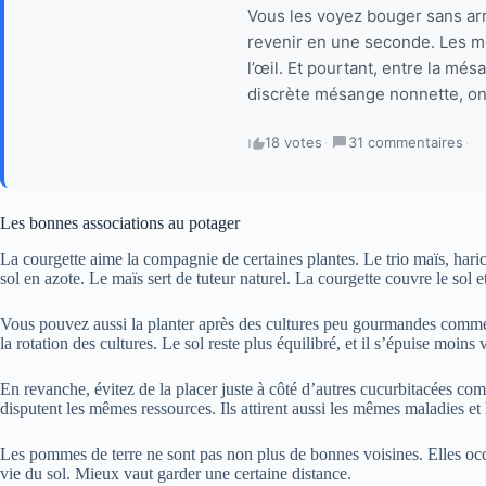
Vous les voyez bouger sans arr
revenir en une seconde. Les més
l’œil. Et pourtant, entre la mé
discrète mésange nonnette, on 
18 votes
·
31 commentaires
·
Les bonnes associations au potager
La courgette aime la compagnie de certaines plantes. Le trio maïs, harico
sol en azote. Le maïs sert de tuteur naturel. La courgette couvre le sol et
Vous pouvez aussi la planter après des cultures peu gourmandes comme 
la rotation des cultures. Le sol reste plus équilibré, et il s’épuise moins v
En revanche, évitez de la placer juste à côté d’autres cucurbitacées co
disputent les mêmes ressources. Ils attirent aussi les mêmes maladies et
Les pommes de terre ne sont pas non plus de bonnes voisines. Elles oc
vie du sol. Mieux vaut garder une certaine distance.