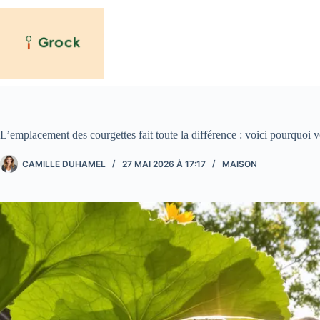
Passer
au
contenu
L’emplacement des courgettes fait toute la différence : voici pourquoi 
CAMILLE DUHAMEL
27 MAI 2026 À 17:17
MAISON