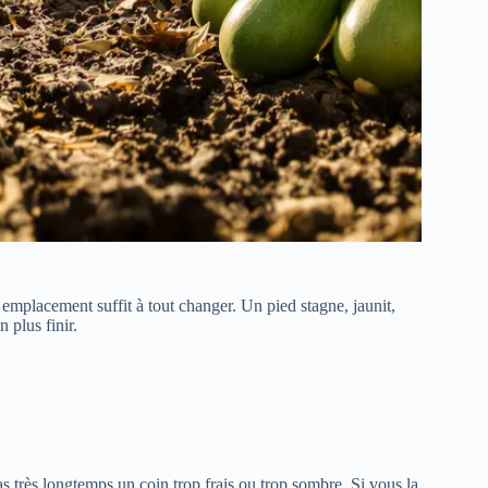
 emplacement suffit à tout changer. Un pied stagne, jaunit,
 plus finir.
as très longtemps un coin trop frais ou trop sombre. Si vous la