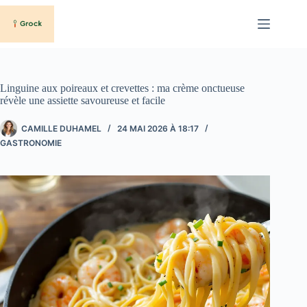
Passer
au
contenu
Linguine aux poireaux et crevettes : ma crème onctueuse
révèle une assiette savoureuse et facile
CAMILLE DUHAMEL
24 MAI 2026 À 18:17
GASTRONOMIE