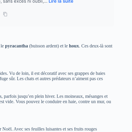
, sans excès ni oubli,...
Lire la suite
 le
pyracantha
(buisson ardent) et le
houx
. Ces deux-là sont
es. Vu de loin, il est décoratif avec ses grappes de baies
fuge sûr. Les chats et autres prédateurs n’aiment pas ces
s, parfois jusqu’en plein hiver. Les moineaux, mésanges et
est vide. Vous pouvez le conduire en haie, contre un mur, ou
 Noël. Avec ses feuilles luisantes et ses fruits rouges