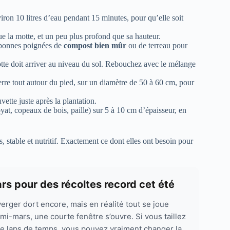
ron 10 litres d’eau pendant 15 minutes, pour qu’elle soit
ue la motte, et un peu plus profond que sa hauteur.
4 bonnes poignées de
compost bien mûr
ou de terreau pour
otte doit arriver au niveau du sol. Rebouchez avec le mélange
erre tout autour du pied, sur un diamètre de 50 à 60 cm, pour
vette juste après la plantation.
yat, copeaux de bois, paille) sur 5 à 10 cm d’épaisseur, en
 stable et nutritif. Exactement ce dont elles ont besoin pour
mars pour des récoltes record cet été
erger dort encore, mais en réalité tout se joue
 mi-mars, une courte fenêtre s’ouvre. Si vous taillez
 ce laps de temps, vous pouvez vraiment changer la