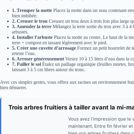
1. Tremper la motte
Placez la motte dans un seau contenant envi
bien imbibée.
2. Creuser le trou
Creusez un trou deux à trois fois plus large q
3. Amender la terre
Mélangez la terre sortie du trou avec 3 à 
arbustes.
4. Installer l’arbuste
Placez la motte au centre. Le haut de la m
terre + compost en tassant légèrement avec le pied.
5. Créer une cuvette d’arrosage
Formez un petit bourrelet de t
retenir l’eau.
6. Arroser généreusement
Versez 10 à 15 litres d’eau dans la cu
7. Pailler le sol
Étalez un paillage organique (feuilles mortes, bro
laissant 3 à 5 cm libres autour du tronc.
Avec ces simples gestes, vous offrez aux racines un environnement frais,
bien démarrer.
Trois arbres fruitiers à tailler avant la mi-
Vous avez l’impression que le v
maintenant. Entre fin février et
bien vos arbres fruitiers dans