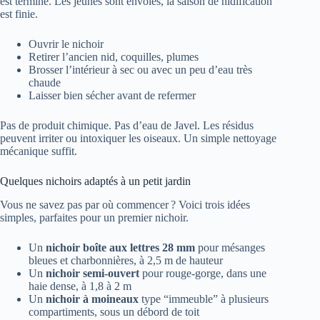
est terminé. Les jeunes sont envolés, la saison de nidification
est finie.
Ouvrir le nichoir
Retirer l’ancien nid, coquilles, plumes
Brosser l’intérieur à sec ou avec un peu d’eau très
chaude
Laisser bien sécher avant de refermer
Pas de produit chimique. Pas d’eau de Javel. Les résidus
peuvent irriter ou intoxiquer les oiseaux. Un simple nettoyage
mécanique suffit.
Quelques nichoirs adaptés à un petit jardin
Vous ne savez pas par où commencer ? Voici trois idées
simples, parfaites pour un premier nichoir.
Un
nichoir boîte aux lettres 28 mm
pour mésanges
bleues et charbonnières, à 2,5 m de hauteur
Un
nichoir semi-ouvert
pour rouge-gorge, dans une
haie dense, à 1,8 à 2 m
Un
nichoir à moineaux
type “immeuble” à plusieurs
compartiments, sous un débord de toit