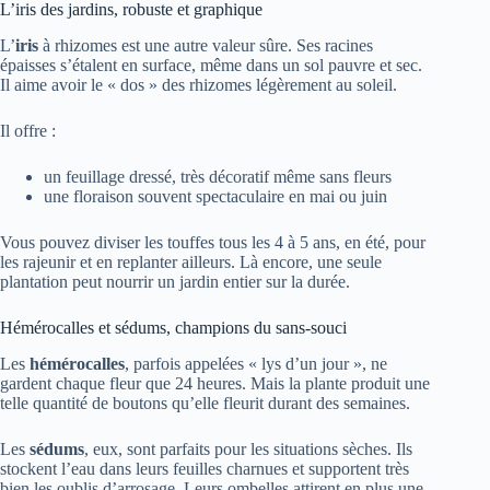
L’iris des jardins, robuste et graphique
L’
iris
à rhizomes est une autre valeur sûre. Ses racines
épaisses s’étalent en surface, même dans un sol pauvre et sec.
Il aime avoir le « dos » des rhizomes légèrement au soleil.
Il offre :
un feuillage dressé, très décoratif même sans fleurs
une floraison souvent spectaculaire en mai ou juin
Vous pouvez diviser les touffes tous les 4 à 5 ans, en été, pour
les rajeunir et en replanter ailleurs. Là encore, une seule
plantation peut nourrir un jardin entier sur la durée.
Hémérocalles et sédums, champions du sans-souci
Les
hémérocalles
, parfois appelées « lys d’un jour », ne
gardent chaque fleur que 24 heures. Mais la plante produit une
telle quantité de boutons qu’elle fleurit durant des semaines.
Les
sédums
, eux, sont parfaits pour les situations sèches. Ils
stockent l’eau dans leurs feuilles charnues et supportent très
bien les oublis d’arrosage. Leurs ombelles attirent en plus une