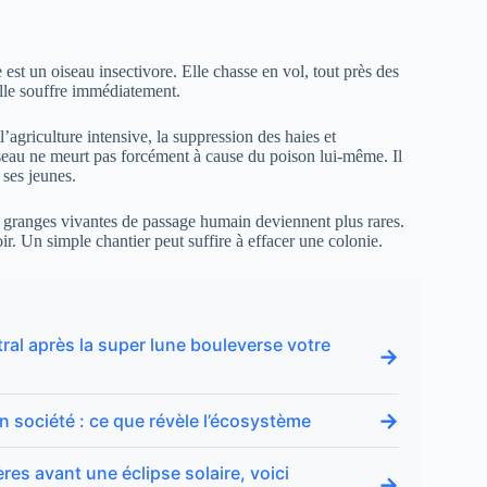
e est un oiseau insectivore. Elle chasse en vol, tout près des
 elle souffre immédiatement.
l’agriculture intensive, la suppression des haies et
iseau ne meurt pas forcément à cause du poison lui-même. Il
 ses jeunes.
s granges vivantes de passage humain deviennent plus rares.
oir. Un simple chantier peut suffire à effacer une colonie.
tral après la super lune bouleverse votre
→
→
n société : ce que révèle l’écosystème
res avant une éclipse solaire, voici
→