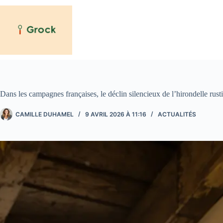
Passer
au
contenu
Dans les campagnes françaises, le déclin silencieux de l’hirondelle rus
CAMILLE DUHAMEL
9 AVRIL 2026 À 11:16
ACTUALITÉS