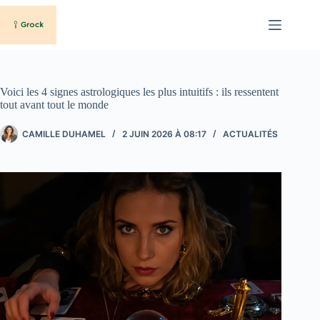
Passer
au
contenu
Voici les 4 signes astrologiques les plus intuitifs : ils ressentent
tout avant tout le monde
CAMILLE DUHAMEL
2 JUIN 2026 À 08:17
ACTUALITÉS