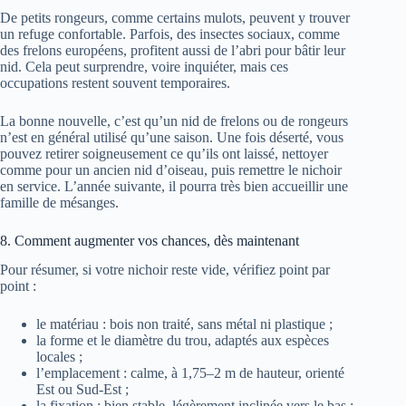
De petits rongeurs, comme certains mulots, peuvent y trouver
un refuge confortable. Parfois, des insectes sociaux, comme
des frelons européens, profitent aussi de l’abri pour bâtir leur
nid. Cela peut surprendre, voire inquiéter, mais ces
occupations restent souvent temporaires.
La bonne nouvelle, c’est qu’un nid de frelons ou de rongeurs
n’est en général utilisé qu’une saison. Une fois déserté, vous
pouvez retirer soigneusement ce qu’ils ont laissé, nettoyer
comme pour un ancien nid d’oiseau, puis remettre le nichoir
en service. L’année suivante, il pourra très bien accueillir une
famille de mésanges.
8. Comment augmenter vos chances, dès maintenant
Pour résumer, si votre nichoir reste vide, vérifiez point par
point :
le matériau : bois non traité, sans métal ni plastique ;
la forme et le diamètre du trou, adaptés aux espèces
locales ;
l’emplacement : calme, à 1,75–2 m de hauteur, orienté
Est ou Sud-Est ;
la fixation : bien stable, légèrement inclinée vers le bas ;