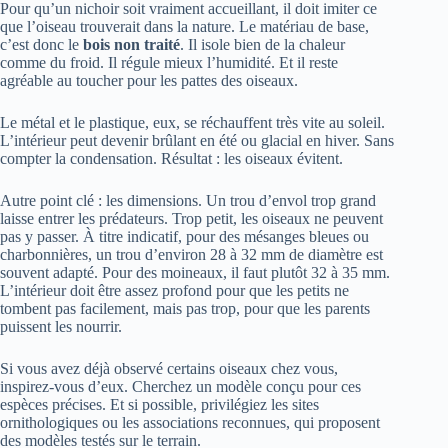
Pour qu’un nichoir soit vraiment accueillant, il doit imiter ce
que l’oiseau trouverait dans la nature. Le matériau de base,
c’est donc le
bois non traité
. Il isole bien de la chaleur
comme du froid. Il régule mieux l’humidité. Et il reste
agréable au toucher pour les pattes des oiseaux.
Le métal et le plastique, eux, se réchauffent très vite au soleil.
L’intérieur peut devenir brûlant en été ou glacial en hiver. Sans
compter la condensation. Résultat : les oiseaux évitent.
Autre point clé : les dimensions. Un trou d’envol trop grand
laisse entrer les prédateurs. Trop petit, les oiseaux ne peuvent
pas y passer. À titre indicatif, pour des mésanges bleues ou
charbonnières, un trou d’environ 28 à 32 mm de diamètre est
souvent adapté. Pour des moineaux, il faut plutôt 32 à 35 mm.
L’intérieur doit être assez profond pour que les petits ne
tombent pas facilement, mais pas trop, pour que les parents
puissent les nourrir.
Si vous avez déjà observé certains oiseaux chez vous,
inspirez-vous d’eux. Cherchez un modèle conçu pour ces
espèces précises. Et si possible, privilégiez les sites
ornithologiques ou les associations reconnues, qui proposent
des modèles testés sur le terrain.