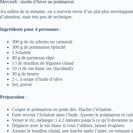
Mercredi : risotto d’hiver au potimarron
Au milieu de la semaine, on a souvent envie d’un plat plus enveloppan
d’attention, mais très peu de technique.
Ingrédients pour 4 personnes
:
300 g de riz arborio ou carnaroli
300 g de potimarron épluché
1 échalote
80 g de parmesan râpé
1 l de bouillon de légumes chaud
10 cl de vin blanc sec (facultatif)
30 g de beurre
2 c. à soupe d’huile d’olive
Sel, poivre
Préparation
:
Couper le potimarron en petits dés. Hacher l’échalote.
Faire revenir l’échalote dans l’huile. Ajouter le potimarron et cui
Verser le riz, mélanger 1 à 2 minutes jusqu’à ce qu’il devienne n
Déglacer avec le vin blanc si vous l’utilisez, laisser évaporer.
Ajouter le bouillon chaud, une louche après l’autre, en remuant s