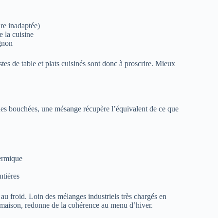
ure inadaptée)
e la cuisine
ignon
es de table et plats cuisinés sont donc à proscrire. Mieux
lques bouchées, une mésange récupère l’équivalent de ce que
hermique
ntières
au froid. Loin des mélanges industriels très chargés en
a maison, redonne de la cohérence au menu d’hiver.