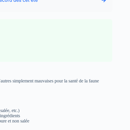
→
record dès cet été
d’autres simplement mauvaises pour la santé de la faune
alée, etc.)
 ingrédients
ure et non salée