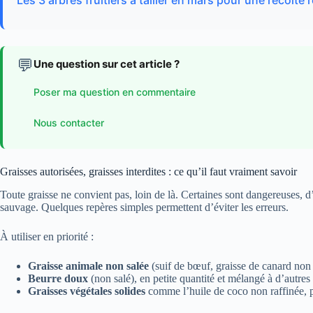
Les 3 arbres fruitiers à tailler en mars pour une récolte 
💬
Une question sur cet article ?
Poser ma question en commentaire
Nous contacter
Graisses autorisées, graisses interdites : ce qu’il faut vraiment savoir
Toute graisse ne convient pas, loin de là. Certaines sont dangereuses, 
sauvage. Quelques repères simples permettent d’éviter les erreurs.
À utiliser en priorité :
Graisse animale non salée
(suif de bœuf, graisse de canard non s
Beurre doux
(non salé), en petite quantité et mélangé à d’autres
Graisses végétales solides
comme l’huile de coco non raffinée, p