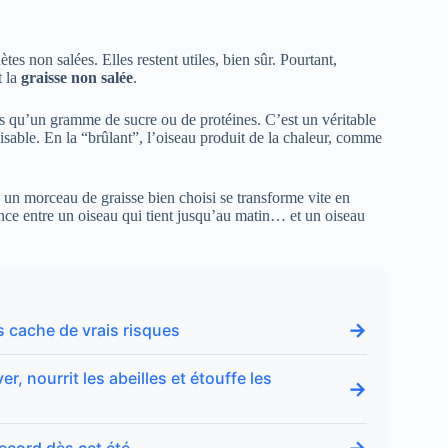
s non salées. Elles restent utiles, bien sûr. Pourtant,
t la
graisse non salée
.
s qu’un gramme de sucre ou de protéines. C’est un véritable
lisable. En la “brûlant”, l’oiseau produit de la chaleur, comme
 un morceau de graisse bien choisi se transforme vite en
rence entre un oiseau qui tient jusqu’au matin… et un oiseau
→
s cache de vrais risques
r, nourrit les abeilles et étouffe les
→