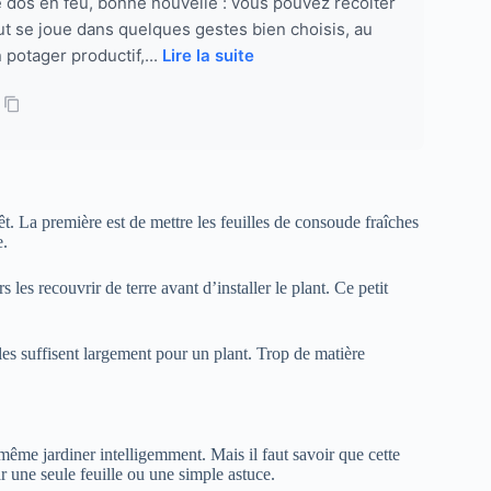
le dos en feu, bonne nouvelle : vous pouvez récolter
t se joue dans quelques gestes bien choisis, au
potager productif,...
Lire la suite
êt. La première est de mettre les feuilles de consoude fraîches
e.
s les recouvrir de terre avant d’installer le plant. Ce petit
les suffisent largement pour un plant. Trop de matière
ême jardiner intelligemment. Mais il faut savoir que cette
r une seule feuille ou une simple astuce.