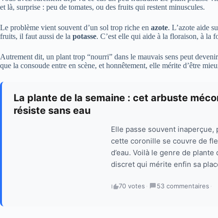
et là, surprise : peu de tomates, ou des fruits qui restent minuscules.
Le problème vient souvent d’un sol trop riche en
azote
. L’azote aide su
fruits, il faut aussi de la
potasse
. C’est elle qui aide à la floraison, à l
Autrement dit, un plant trop “nourri” dans le mauvais sens peut devenir 
que la consoude entre en scène, et honnêtement, elle mérite d’être mie
La plante de la semaine : cet arbuste méconn
résiste sans eau
Elle passe souvent inaperçue, 
cette coronille se couvre de fl
d’eau. Voilà le genre de plante
discret qui mérite enfin sa plac
70 votes
·
53 commentaires
·