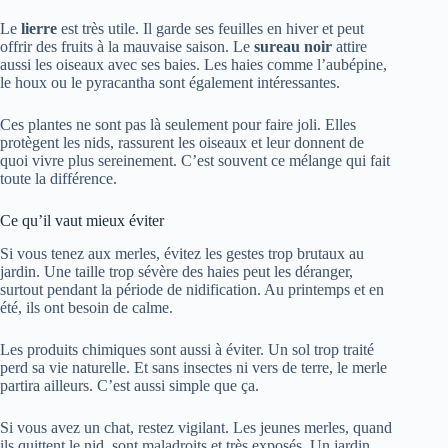
Le
lierre
est très utile. Il garde ses feuilles en hiver et peut
offrir des fruits à la mauvaise saison. Le
sureau noir
attire
aussi les oiseaux avec ses baies. Les haies comme l’aubépine,
le houx ou le pyracantha sont également intéressantes.
Ces plantes ne sont pas là seulement pour faire joli. Elles
protègent les nids, rassurent les oiseaux et leur donnent de
quoi vivre plus sereinement. C’est souvent ce mélange qui fait
toute la différence.
Ce qu’il vaut mieux éviter
Si vous tenez aux merles, évitez les gestes trop brutaux au
jardin. Une taille trop sévère des haies peut les déranger,
surtout pendant la période de nidification. Au printemps et en
été, ils ont besoin de calme.
Les produits chimiques sont aussi à éviter. Un sol trop traité
perd sa vie naturelle. Et sans insectes ni vers de terre, le merle
partira ailleurs. C’est aussi simple que ça.
Si vous avez un chat, restez vigilant. Les jeunes merles, quand
ils quittent le nid, sont maladroits et très exposés. Un jardin