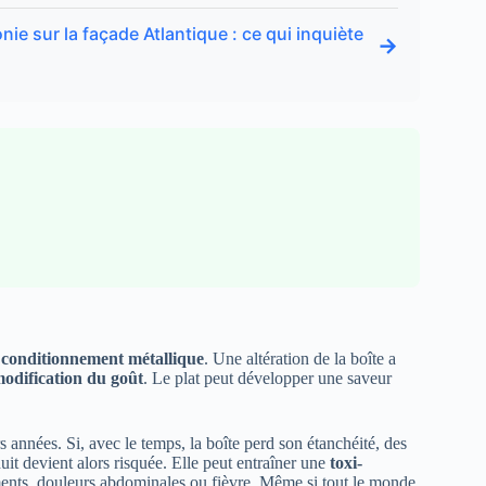
e sur la façade Atlantique : ce qui inquiète
→
e
conditionnement métallique
. Une altération de la boîte a
odification du goût
. Le plat peut développer une saveur
s années. Si, avec le temps, la boîte perd son étanchéité, des
it devient alors risquée. Elle peut entraîner une
toxi-
ts, douleurs abdominales ou fièvre. Même si tout le monde