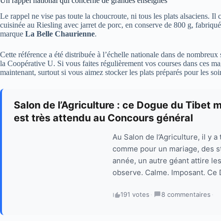
Un rappel national qui concerne de grandes enseignes
Le rappel ne vise pas toute la choucroute, ni tous les plats alsaciens. I
cuisinée au Riesling avec jarret de porc, en conserve de 800 g, fabriq
marque
La Belle Chaurienne
.
Cette référence a été distribuée à l’échelle nationale dans de nombreu
la Coopérative U. Si vous faites régulièrement vos courses dans ces maga
maintenant, surtout si vous aimez stocker les plats préparés pour les soi
Salon de l’Agriculture : ce Dogue du Tibet
est très attendu au Concours général
Au Salon de l’Agriculture, il y
comme pour un mariage, des st
année, un autre géant attire les
observe. Calme. Imposant. Ce 
191 votes
·
8 commentaires
·