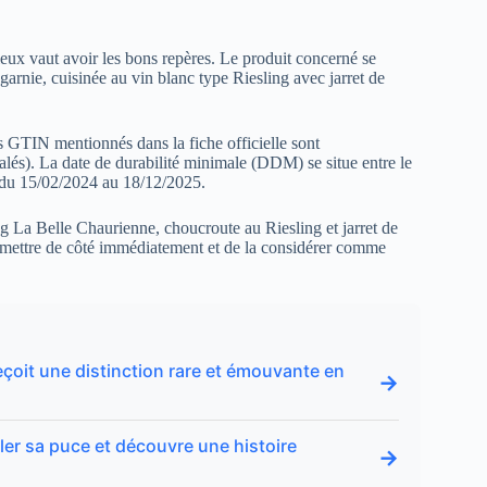
eux vaut avoir les bons repères. Le produit concerné se
arnie, cuisinée au vin blanc type Riesling avec jarret de
s GTIN mentionnés dans la fiche officielle sont
és). La date de durabilité minimale (DDM) se situe entre le
t du 15/02/2024 au 18/12/2025.
g La Belle Chaurienne, choucroute au Riesling et jarret de
a mettre de côté immédiatement et de la considérer comme
eçoit une distinction rare et émouvante en
→
ôler sa puce et découvre une histoire
→