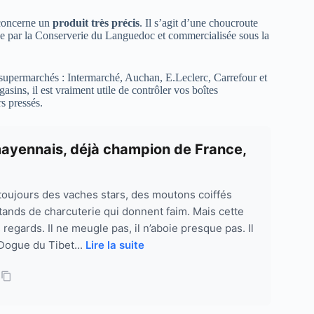
l concerne un
produit très précis
. Il s’agit d’une choucroute
uée par la Conserverie du Languedoc et commercialisée sous la
x supermarchés : Intermarché, Auchan, E.Leclerc, Carrefour et
sins, il est vraiment utile de contrôler vos boîtes
rs pressés.
 mayennais, déjà champion de France,
 a toujours des vaches stars, des moutons coiffés
ands de charcuterie qui donnent faim. Mais cette
 regards. Il ne meugle pas, il n’aboie presque pas. Il
Dogue du Tibet...
Lire la suite