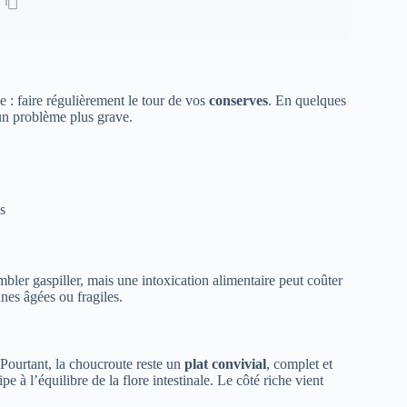
 : faire régulièrement le tour de vos
conserves
. En quelques
un problème plus grave.
s
mbler gaspiller, mais une intoxication alimentaire peut coûter
nnes âgées ou fragiles.
 Pourtant, la choucroute reste un
plat convivial
, complet et
e à l’équilibre de la flore intestinale. Le côté riche vient