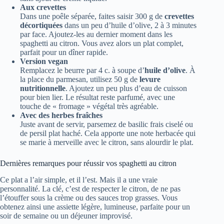
Aux crevettes
Dans une poêle séparée, faites saisir 300 g de
crevettes
décortiquées
dans un peu d’huile d’olive, 2 à 3 minutes
par face. Ajoutez-les au dernier moment dans les
spaghetti au citron. Vous avez alors un plat complet,
parfait pour un dîner rapide.
Version vegan
Remplacez le beurre par 4 c. à soupe d’
huile d’olive
. À
la place du parmesan, utilisez 50 g de
levure
nutritionnelle
. Ajoutez un peu plus d’eau de cuisson
pour bien lier. Le résultat reste parfumé, avec une
touche de « fromage » végétal très agréable.
Avec des herbes fraîches
Juste avant de servir, parsemez de basilic frais ciselé ou
de persil plat haché. Cela apporte une note herbacée qui
se marie à merveille avec le citron, sans alourdir le plat.
Dernières remarques pour réussir vos spaghetti au citron
Ce plat a l’air simple, et il l’est. Mais il a une vraie
personnalité. La clé, c’est de respecter le citron, de ne pas
l’étouffer sous la crème ou des sauces trop grasses. Vous
obtenez ainsi une assiette légère, lumineuse, parfaite pour un
soir de semaine ou un déjeuner improvisé.