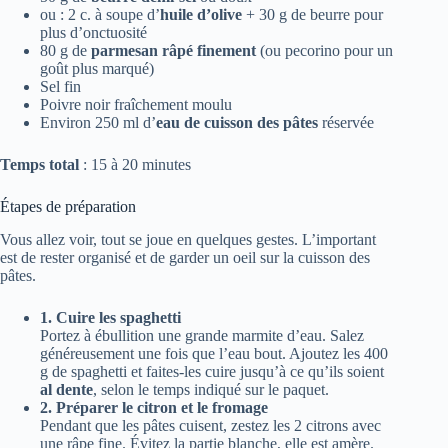
ou : 2 c. à soupe d’
huile d’olive
+ 30 g de beurre pour
plus d’onctuosité
80 g de
parmesan râpé finement
(ou pecorino pour un
goût plus marqué)
Sel fin
Poivre noir fraîchement moulu
Environ 250 ml d’
eau de cuisson des pâtes
réservée
Temps total
: 15 à 20 minutes
Étapes de préparation
Vous allez voir, tout se joue en quelques gestes. L’important
est de rester organisé et de garder un oeil sur la cuisson des
pâtes.
1. Cuire les spaghetti
Portez à ébullition une grande marmite d’eau. Salez
généreusement une fois que l’eau bout. Ajoutez les 400
g de spaghetti et faites-les cuire jusqu’à ce qu’ils soient
al dente
, selon le temps indiqué sur le paquet.
2. Préparer le citron et le fromage
Pendant que les pâtes cuisent, zestez les 2 citrons avec
une râpe fine. Évitez la partie blanche, elle est amère.