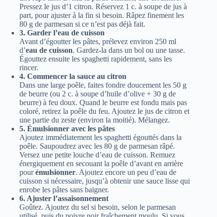
Pressez le jus d’1 citron. Réservez 1 c. à soupe de jus à
part, pour ajuster à la fin si besoin. Râpez finement les
80 g de parmesan si ce n’est pas déjà fait.
3. Garder l’eau de cuisson
Avant d’égoutter les pâtes, prélevez environ 250 ml
d’
eau de cuisson
. Gardez-la dans un bol ou une tasse.
Égouttez ensuite les spaghetti rapidement, sans les
rincer.
4. Commencer la sauce au citron
Dans une large poêle, faites fondre doucement les 50 g
de beurre (ou 2 c. à soupe d’huile d’olive + 30 g de
beurre) à feu doux. Quand le beurre est fondu mais pas
coloré, retirez la poêle du feu. Ajoutez le jus de citron et
une partie du zeste (environ la moitié). Mélangez.
5. Émulsionner avec les pâtes
Ajoutez immédiatement les spaghetti égouttés dans la
poêle. Saupoudrez avec les 80 g de parmesan râpé.
Versez une petite louche d’eau de cuisson. Remuez
énergiquement en secouant la poêle d’avant en arrière
pour
émulsionner
. Ajoutez encore un peu d’eau de
cuisson si nécessaire, jusqu’à obtenir une sauce lisse qui
enrobe les pâtes sans baigner.
6. Ajuster l’assaisonnement
Goûtez. Ajoutez du sel si besoin, selon le parmesan
utilisé, puis du poivre noir fraîchement moulu. Si vous