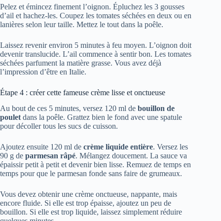
Pelez et émincez finement l’oignon. Épluchez les 3 gousses
d’ail et hachez-les. Coupez les tomates séchées en deux ou en
lanières selon leur taille. Mettez le tout dans la poêle.
Laissez revenir environ 5 minutes à feu moyen. L’oignon doit
devenir translucide. L’ail commence à sentir bon. Les tomates
séchées parfument la matière grasse. Vous avez déjà
l’impression d’être en Italie.
Étape 4 : créer cette fameuse crème lisse et onctueuse
Au bout de ces 5 minutes, versez 120 ml de
bouillon de
poulet
dans la poêle. Grattez bien le fond avec une spatule
pour décoller tous les sucs de cuisson.
Ajoutez ensuite 120 ml de
crème liquide entière
. Versez les
90 g de
parmesan râpé
. Mélangez doucement. La sauce va
épaissir petit à petit et devenir bien lisse. Remuez de temps en
temps pour que le parmesan fonde sans faire de grumeaux.
Vous devez obtenir une crème onctueuse, nappante, mais
encore fluide. Si elle est trop épaisse, ajoutez un peu de
bouillon. Si elle est trop liquide, laissez simplement réduire
quelques minutes.