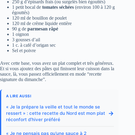
250 g d’épinards frais (ou surgelés bien égouttés)
1 petit bocal de
tomates séchées
(environ 100 à 120 g
égouttés)
120 ml de bouillon de poulet
120 ml de crème liquide entière
90 g de
parmesan râpé
1 oignon
3 gousses d’ail
1 c. à café d’origan sec
Sel et poivre
Avec cette base, vous avez un plat complet et très généreux.
Et si vous ajoutez des pâtes qui finissent leur cuisson dans la
sauce, là, vous passez officiellement en mode “recette
signature du dimanche”.
A LIRE AUSSI
« Je la prépare la veille et tout le monde se
→
ressert » : cette recette du Nord est mon plat
réconfort d’hiver préféré
« Je ne pensais pas qu’une sauce à 2