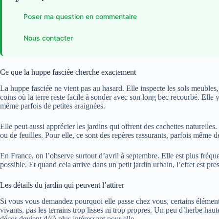
Poser ma question en commentaire
Nous contacter
Ce que la huppe fasciée cherche exactement
La huppe fasciée ne vient pas au hasard. Elle inspecte les sols meubles, 
coins où la terre reste facile à sonder avec son long bec recourbé. Elle y
même parfois de petites araignées.
Elle peut aussi apprécier les jardins qui offrent des cachettes naturelles
ou de feuilles. Pour elle, ce sont des repères rassurants, parfois même de
En France, on l’observe surtout d’avril à septembre. Elle est plus fréqu
possible. Et quand cela arrive dans un petit jardin urbain, l’effet est p
Les détails du jardin qui peuvent l’attirer
Si vous vous demandez pourquoi elle passe chez vous, certains élément
vivants, pas les terrains trop lisses ni trop propres. Un peu d’herbe haute
décor devient déjà plus intéressant pour elle.