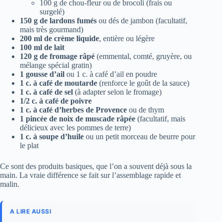
100 g de chou-fleur ou de brocoli (frais ou
surgelé)
150 g de lardons fumés
ou dés de jambon (facultatif,
mais très gourmand)
200 ml de crème liquide
, entière ou légère
100 ml de lait
120 g de fromage râpé
(emmental, comté, gruyère, ou
mélange spécial gratin)
1 gousse d’ail
ou 1 c. à café d’ail en poudre
1 c. à café de moutarde
(renforce le goût de la sauce)
1 c. à café de sel
(à adapter selon le fromage)
1/2 c. à café de poivre
1 c. à café d’herbes de Provence
ou de thym
1 pincée de noix de muscade râpée
(facultatif, mais
délicieux avec les pommes de terre)
1 c. à soupe d’huile
ou un petit morceau de beurre pour
le plat
Ce sont des produits basiques, que l’on a souvent déjà sous la
main. La vraie différence se fait sur l’assemblage rapide et
malin.
A LIRE AUSSI