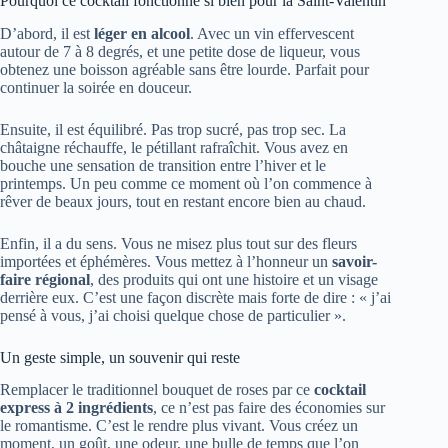
Pourquoi ce cocktail fonctionne si bien pour la Saint-Valentin
D’abord, il est
léger en alcool
. Avec un vin effervescent
autour de 7 à 8 degrés, et une petite dose de liqueur, vous
obtenez une boisson agréable sans être lourde. Parfait pour
continuer la soirée en douceur.
Ensuite, il est équilibré. Pas trop sucré, pas trop sec. La
châtaigne réchauffe, le pétillant rafraîchit. Vous avez en
bouche une sensation de transition entre l’hiver et le
printemps. Un peu comme ce moment où l’on commence à
rêver de beaux jours, tout en restant encore bien au chaud.
Enfin, il a du sens. Vous ne misez plus tout sur des fleurs
importées et éphémères. Vous mettez à l’honneur un
savoir-
faire régional
, des produits qui ont une histoire et un visage
derrière eux. C’est une façon discrète mais forte de dire : « j’ai
pensé à vous, j’ai choisi quelque chose de particulier ».
Un geste simple, un souvenir qui reste
Remplacer le traditionnel bouquet de roses par ce
cocktail
express à 2 ingrédients
, ce n’est pas faire des économies sur
le romantisme. C’est le rendre plus vivant. Vous créez un
moment, un goût, une odeur, une bulle de temps que l’on