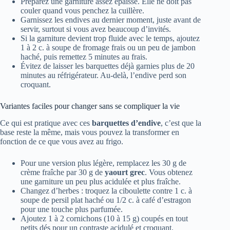
Préparez une garniture assez épaisse. Elle ne doit pas
couler quand vous penchez la cuillère.
Garnissez les endives au dernier moment, juste avant de
servir, surtout si vous avez beaucoup d’invités.
Si la garniture devient trop fluide avec le temps, ajoutez
1 à 2 c. à soupe de fromage frais ou un peu de jambon
haché, puis remettez 5 minutes au frais.
Évitez de laisser les barquettes déjà garnies plus de 20
minutes au réfrigérateur. Au-delà, l’endive perd son
croquant.
Variantes faciles pour changer sans se compliquer la vie
Ce qui est pratique avec ces
barquettes d’endive
, c’est que la
base reste la même, mais vous pouvez la transformer en
fonction de ce que vous avez au frigo.
Pour une version plus légère, remplacez les 30 g de
crème fraîche par 30 g de
yaourt grec
. Vous obtenez
une garniture un peu plus acidulée et plus fraîche.
Changez d’herbes : troquez la ciboulette contre 1 c. à
soupe de persil plat haché ou 1/2 c. à café d’estragon
pour une touche plus parfumée.
Ajoutez 1 à 2 cornichons (10 à 15 g) coupés en tout
petits dés pour un contraste acidulé et croquant.