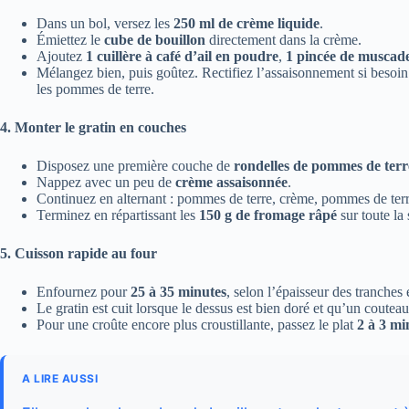
Dans un bol, versez les
250 ml de crème liquide
.
Émiettez le
cube de bouillon
directement dans la crème.
Ajoutez
1 cuillère à café d’ail en poudre
,
1 pincée de muscad
Mélangez bien, puis goûtez. Rectifiez l’assaisonnement si besoin.
les pommes de terre.
4. Monter le gratin en couches
Disposez une première couche de
rondelles de pommes de terr
Nappez avec un peu de
crème assaisonnée
.
Continuez en alternant : pommes de terre, crème, pommes de terre
Terminez en répartissant les
150 g de fromage râpé
sur toute la 
5. Cuisson rapide au four
Enfournez pour
25 à 35 minutes
, selon l’épaisseur des tranches 
Le gratin est cuit lorsque le dessus est bien doré et qu’un coutea
Pour une croûte encore plus croustillante, passez le plat
2 à 3 min
A LIRE AUSSI