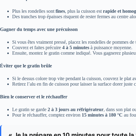
Plus les rondelles sont
fines
, plus la cuisson est
rapide et homo
Des tranches trop épaisses risquent de rester fermes au centre alor
Gagner du temps avec une précuisson
Si vous êtes vraiment pressé, placez les rondelles de pommes de 
Couvrez et faites précuire
4 à 5 minutes
à puissance moyenne.
Ensuite, montez le gratin comme indiqué. Vous gagnerez plusieur
Éviter que le gratin brûle
Si le dessus colore trop vite pendant la cuisson, couvrez le plat 
Retirez l’alu en fin de cuisson pour laisser la surface dorer juste c
Bien le conserver et le réchauffer
Le gratin se garde
2 à 3 jours au réfrigérateur
, dans son plat o
Pour le réchauffer, comptez environ
15 minutes à 180 °C
au fou
« Je la prépare en 10 minutes pour toute la 