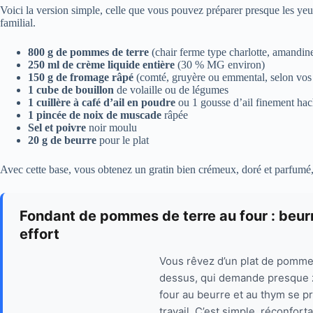
Voici la version simple, celle que vous pouvez préparer presque les ye
familial.
800 g de pommes de terre
(chair ferme type charlotte, amandine
250 ml de crème liquide entière
(30 % MG environ)
150 g de fromage râpé
(comté, gruyère ou emmental, selon vos
1 cube de bouillon
de volaille ou de légumes
1 cuillère à café d’ail en poudre
ou 1 gousse d’ail finement ha
1 pincée de noix de muscade
râpée
Sel et poivre
noir moulu
20 g de beurre
pour le plat
Avec cette base, vous obtenez un gratin bien crémeux, doré et parfumé,
Fondant de pommes de terre au four : beurr
effort
Vous rêvez d’un plat de pommes
dessus, qui demande presque z
four au beurre et au thym se pr
travail. C’est simple, réconforta