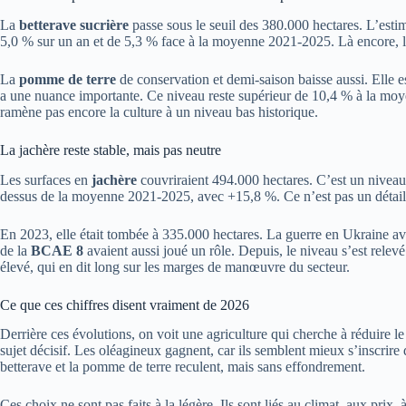
La
betterave sucrière
passe sous le seuil des 380.000 hectares. L’estim
5,0 % sur un an et de 5,3 % face à la moyenne 2021-2025. Là encore, le s
La
pomme de terre
de conservation et demi-saison baisse aussi. Elle e
a une nuance importante. Ce niveau reste supérieur de 10,4 % à la moyen
ramène pas encore la culture à un niveau bas historique.
La jachère reste stable, mais pas neutre
Les surfaces en
jachère
couvriraient 494.000 hectares. C’est un niveau 
dessus de la moyenne 2021-2025, avec +15,8 %. Ce n’est pas un détail
En 2023, elle était tombée à 335.000 hectares. La guerre en Ukraine ava
de la
BCAE 8
avaient aussi joué un rôle. Depuis, le niveau s’est relevé
élevé, qui en dit long sur les marges de manœuvre du secteur.
Ce que ces chiffres disent vraiment de 2026
Derrière ces évolutions, on voit une agriculture qui cherche à réduire le
sujet décisif. Les oléagineux gagnent, car ils semblent mieux s’inscrir
betterave et la pomme de terre reculent, mais sans effondrement.
Ces choix ne sont pas faits à la légère. Ils sont liés au climat, aux prix,