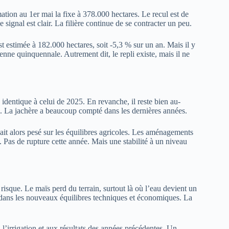
ation au 1er mai la fixe à 378.000 hectares. Le recul est de
ignal est clair. La filière continue de se contracter un peu.
st estimée à 182.000 hectares, soit -5,3 % sur un an. Mais il y
ne quinquennale. Autrement dit, le repli existe, mais il ne
identique à celui de 2025. En revanche, il reste bien au-
. La jachère a beaucoup compté dans les dernières années.
it alors pesé sur les équilibres agricoles. Les aménagements
. Pas de rupture cette année. Mais une stabilité à un niveau
 risque. Le maïs perd du terrain, surtout là où l’eau devient un
e dans les nouveaux équilibres techniques et économiques. La
 à l’irrigation et aux résultats des années précédentes. Un