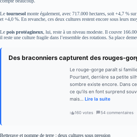
compte beaucoup.
Le
tournesol
monte également, avec 717.000 hectares, soit +4,7 % sur
et +4,0 %. En revanche, ces deux cultures restent encore sous leurs moy
Le
pois protéagineux
, lui, reste à un niveau modeste. Il couvre 166.0
il reste une culture fragile dans l’ensemble des rotations. Sa place deme
Des braconniers capturent des rouges-gorges
Le rouge-gorge paraît si familie
Pourtant, derrière sa petite sil
sombre existe encore. Dans cer
ce qu’ils en font surprend souv
mais...
Lire la suite
160 votes
·
54 commentaires
·
Betterave et pomme de terre : deux cultures sous pression