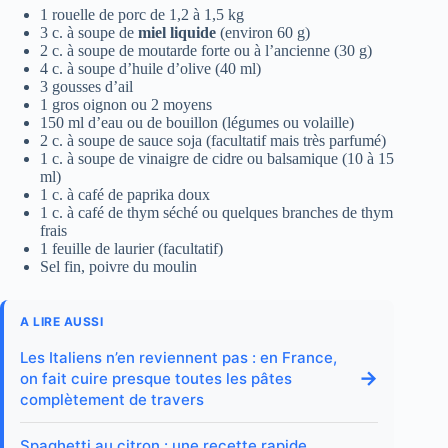
1 rouelle de porc de 1,2 à 1,5 kg
3 c. à soupe de
miel liquide
(environ 60 g)
2 c. à soupe de moutarde forte ou à l’ancienne (30 g)
4 c. à soupe d’huile d’olive (40 ml)
3 gousses d’ail
1 gros oignon ou 2 moyens
150 ml d’eau ou de bouillon (légumes ou volaille)
2 c. à soupe de sauce soja (facultatif mais très parfumé)
1 c. à soupe de vinaigre de cidre ou balsamique (10 à 15
ml)
1 c. à café de paprika doux
1 c. à café de thym séché ou quelques branches de thym
frais
1 feuille de laurier (facultatif)
Sel fin, poivre du moulin
A LIRE AUSSI
Les Italiens n’en reviennent pas : en France,
→
on fait cuire presque toutes les pâtes
complètement de travers
Spaghetti au citron : une recette rapide,